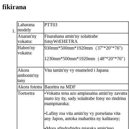
fikirana
Laharana
PTT03
modely
Anaran'ny
Fisarahana amin'ny solaitrabe
vokatra:
fotsy
W
rEHETRA
Haben'ny
930mm*500mm*1920mm
（
37''*20''*76'')
vokatra:
1230mm*500mm*1920mm（48''*20''*76''）
Akora
Vita tamin'ny vy enameled i Japana
ambonin'ny
tany
Akora fototra
Baoritra na MDF
Toetoetra
•Vokatra tena azo ampiasaina amin'ny zavatra
maro izy ity, sady solaitrabe fotsy no rindrina
mampisaraka;
•Lafiny roa vita amin'ny vy porselana vita
any Japon, antoka maharitra ny kalitaony;
•Mora afindrafindra miaraka amin'ireo