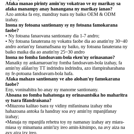
Afaka manao pirinty amin'ny vokatrao ve ny marikay sa
afaka manampy anay hanangana ny marikay ianao?
Azo antoka fa eny, mandray tsara ny baiko OEM & ODM
izahay.
Inona ny fotoana santionany sy ny fotoana famokarana
faobe?
• Ny fotoana fanaovana santionany dia 1-7 andro;
• Ny fotoana fanaterana ny vokatra faobe dia ao anatin'ny 30~40
andro aorian'ny fanamafisana ny baiko, ny fotoana fanaterana ny
baiko maika dia ao anatin'ny 25~30 andro
Inona no fomba fandoavam-bola eken'ny orinasanao?
Manaiky ny ankamaroan'ny fomba fandoavam-bola izahay, fa
amin'ny alàlan'ny TT indrindra indrindra, azo ifampiraharahana
ny fe-potoana fandoavam-bola hafa.
Afaka mahazo santionany ve aho alohan'ny famokarana
faobe?
Eny, voninahitra ho anay ny manome santionany.
Ahoana no fomba hahatonga ny orinasantsika ho maharitra
sy tsara fifandraisana?
•Mitazona kalitao tsara sy vidiny mifaninana izahay mba
hahazoana antoka fa handray soa avy amin'ny mpanjifanay
izahay;
•Manaja ny mpanjifa rehetra toy ny namanay izahay ary miara-
miasa sy minamana amin'izy ireo amin-kitsimpo, na avy aiza na
avy aiza izy ireo.