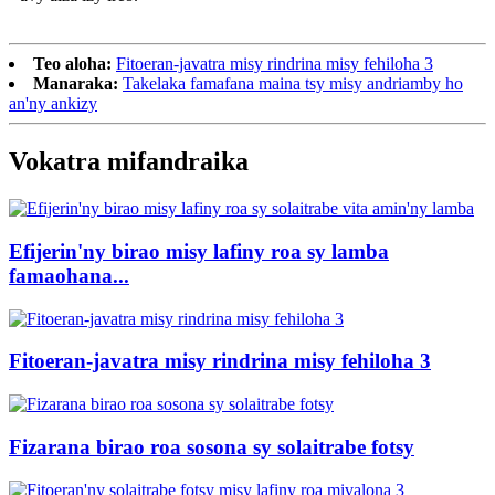
Teo aloha:
Fitoeran-javatra misy rindrina misy fehiloha 3
Manaraka:
Takelaka famafana maina tsy misy andriamby ho
an'ny ankizy
Vokatra mifandraika
Efijerin'ny birao misy lafiny roa sy lamba
famaohana...
Fitoeran-javatra misy rindrina misy fehiloha 3
Fizarana birao roa sosona sy solaitrabe fotsy