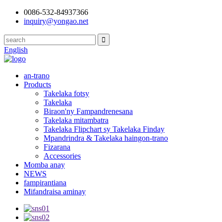
0086-532-84937366
inquiry@yongao.net
English
an-trano
Products
Takelaka fotsy
Takelaka
Biraon'ny Fampandrenesana
Takelaka mitambatra
Takelaka Flipchart sy Takelaka Finday
Mpandrindra & Takelaka haingon-trano
Fizarana
Accessories
Momba anay
NEWS
fampirantiana
Mifandraisa aminay