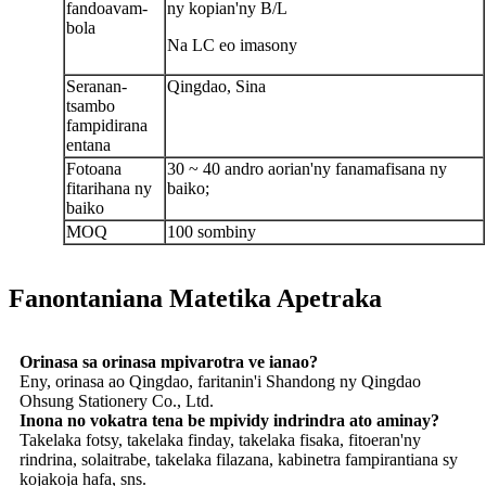
fandoavam-
ny kopian'ny B/L
bola
Na LC eo imasony
Seranan-
Qingdao, Sina
tsambo
fampidirana
entana
Fotoana
30 ~ 40 andro aorian'ny fanamafisana ny
fitarihana ny
baiko;
baiko
MOQ
100 sombiny
Fanontaniana Matetika Apetraka
Orinasa sa orinasa mpivarotra ve ianao?
Eny, orinasa ao Qingdao, faritanin'i Shandong ny Qingdao
Ohsung Stationery Co., Ltd.
Inona no vokatra tena be mpividy indrindra ato aminay?
Takelaka fotsy, takelaka finday, takelaka fisaka, fitoeran'ny
rindrina, solaitrabe, takelaka filazana, kabinetra fampirantiana sy
kojakoja hafa, sns.