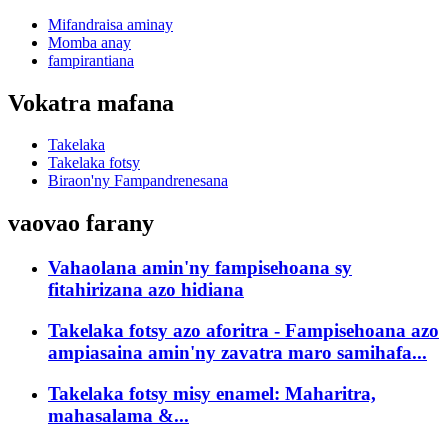
Mifandraisa aminay
Momba anay
fampirantiana
Vokatra mafana
Takelaka
Takelaka fotsy
Biraon'ny Fampandrenesana
vaovao farany
Vahaolana amin'ny fampisehoana sy
fitahirizana azo hidiana
Takelaka fotsy azo aforitra - Fampisehoana azo
ampiasaina amin'ny zavatra maro samihafa...
Takelaka fotsy misy enamel: Maharitra,
mahasalama &...