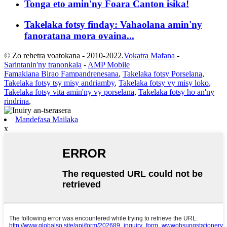
Tonga eto amin'ny Foara Canton isika!
Takelaka fotsy finday: Vahaolana amin'ny
fanoratana mora ovaina...
© Zo rehetra voatokana - 2010-2022.
Vokatra Mafana
-
Sarintanin'ny tranonkala
-
AMP Mobile
Famakiana Birao Fampandrenesana
,
Takelaka fotsy Porselana
,
Takelaka fotsy tsy misy andriamby
,
Takelaka fotsy vy misy loko
,
Takelaka fotsy vita amin'ny vy porselana
,
Takelaka fotsy ho an'ny
rindrina
,
Mandefasa Mailaka
x