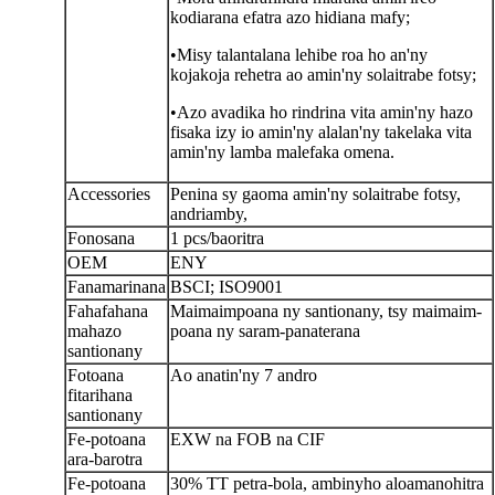
kodiarana efatra azo hidiana mafy;
•Misy talantalana lehibe roa ho an'ny
kojakoja rehetra ao amin'ny solaitrabe fotsy;
•Azo avadika ho rindrina vita amin'ny hazo
fisaka izy io amin'ny alalan'ny takelaka vita
amin'ny lamba malefaka omena.
Accessories
Penina sy gaoma amin'ny solaitrabe fotsy,
andriamby,
Fonosana
1 pcs/baoritra
OEM
ENY
Fanamarinana
BSCI; ISO9001
Fahafahana
Maimaimpoana ny santionany, tsy maimaim-
mahazo
poana ny saram-panaterana
santionany
Fotoana
Ao anatin'ny 7 andro
fitarihana
santionany
Fe-potoana
EXW na FOB na CIF
ara-barotra
Fe-potoana
30% TT petra-bola, ambiny
ho aloa
manohitra