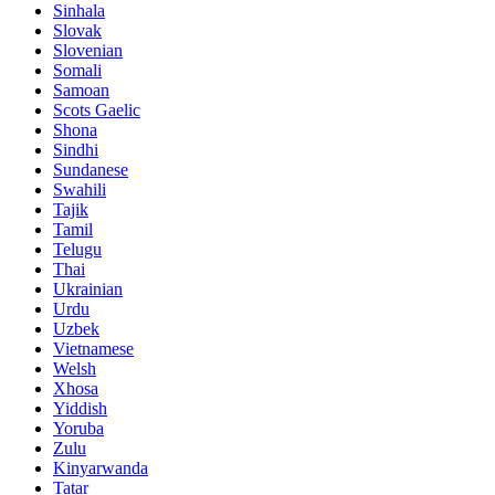
Sinhala
Slovak
Slovenian
Somali
Samoan
Scots Gaelic
Shona
Sindhi
Sundanese
Swahili
Tajik
Tamil
Telugu
Thai
Ukrainian
Urdu
Uzbek
Vietnamese
Welsh
Xhosa
Yiddish
Yoruba
Zulu
Kinyarwanda
Tatar