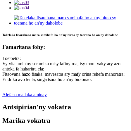
Takelaka fisarahana maro samihafa ho an'ny birao sy toerana ho an'ny daholobe
Famaritana fohy:
Toetoetra:
Vy vita amin'ny seramika misy lafiny roa, tsy mora vaky ary azo
antoka fa haharitra ela;
Fitaovana hazo fisaka, mavesatra ary mafy orina rehefa manoratra;
Endrika avo lenta, singa tsara ho an'ny biraonao.
Alefaso mailaka aminay
Antsipirian'ny vokatra
Marika vokatra