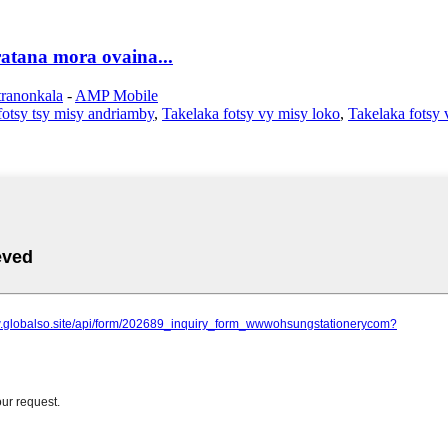
atana mora ovaina...
tranonkala
-
AMP Mobile
fotsy tsy misy andriamby
,
Takelaka fotsy vy misy loko
,
Takelaka fotsy 