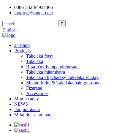
0086-532-84937366
inquiry@yongao.net
English
an-trano
Products
Takelaka fotsy
Takelaka
Biraon'ny Fampandrenesana
Takelaka mitambatra
Takelaka Flipchart sy Takelaka Finday
Mpandrindra & Takelaka haingon-trano
Fizarana
Accessories
Momba anay
NEWS
fampirantiana
Mifandraisa aminay