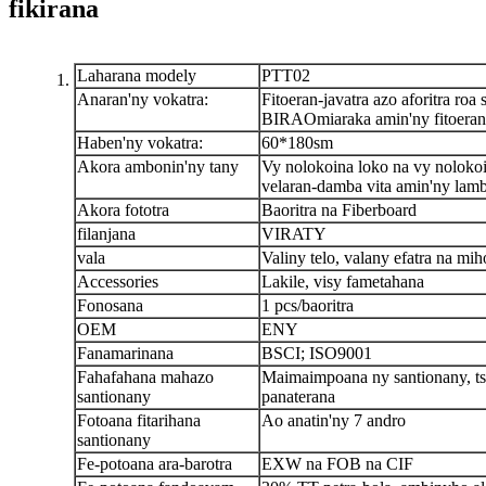
fikirana
Laharana modely
PTT02
Anaran'ny vokatra:
Fitoeran-javatra azo aforitra roa
BIRAO
miaraka amin'ny fitoeran
Haben'ny vokatra:
60*180sm
Akora ambonin'ny tany
Vy nolokoina loko na vy noloko
velaran-damba vita amin'ny lam
Akora fototra
Baoritra na Fiberboard
filanjana
VIRATY
vala
Valiny telo, valany efatra na mih
Accessories
Lakile, visy fametahana
Fonosana
1 pcs/baoritra
OEM
ENY
Fanamarinana
BSCI; ISO9001
Fahafahana mahazo
Maimaimpoana ny santionany, t
santionany
panaterana
Fotoana fitarihana
Ao anatin'ny 7 andro
santionany
Fe-potoana ara-barotra
EXW na FOB na CIF