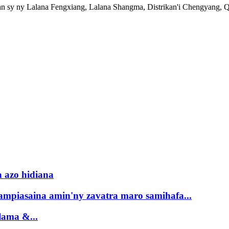
n sy ny Lalana Fengxiang, Lalana Shangma, Distrikan'i Chengyang, Q
a azo hidiana
 ampiasaina amin'ny zavatra maro samihafa...
lama &...