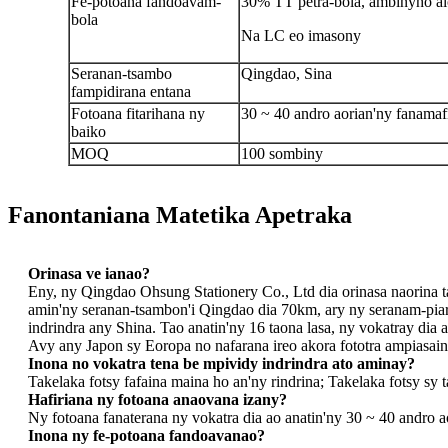
Fe-potoana fandoavam-
30% TT petra-bola, ambiny
ho a
bola
Na LC eo imasony
Seranan-tsambo
Qingdao, Sina
fampidirana entana
Fotoana fitarihana ny
30 ~ 40 andro aorian'ny fanamaf
baiko
MOQ
100 sombiny
Fanontaniana Matetika Apetraka
Orinasa ve ianao?
Eny, ny Qingdao Ohsung Stationery Co., Ltd dia orinasa naorina 
amin'ny seranan-tsambon'i Qingdao dia 70km, ary ny seranam-piar
indrindra any Shina. Tao anatin'ny 16 taona lasa, ny vokatray dia
Avy any Japon sy Eoropa no nafarana ireo akora fototra ampiasain
Inona no vokatra tena be mpividy indrindra ato aminay?
Takelaka fotsy fafaina maina ho an'ny rindrina; Takelaka fotsy sy
Hafiriana ny fotoana anaovana izany?
Ny fotoana fanaterana ny vokatra dia ao anatin'ny 30 ~ 40 andro a
Inona ny fe-potoana fandoavanao?