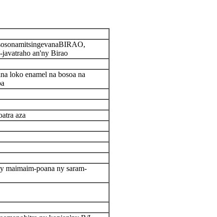
 sosona
mitsingevana
BIRAO,
-javatra
ho an'ny Birao
ina loko enamel na bosoa na
ba
oatra aza
sy maimaim-poana ny saram-