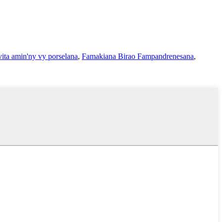
vita amin'ny vy porselana
,
Famakiana Birao Fampandrenesana
,