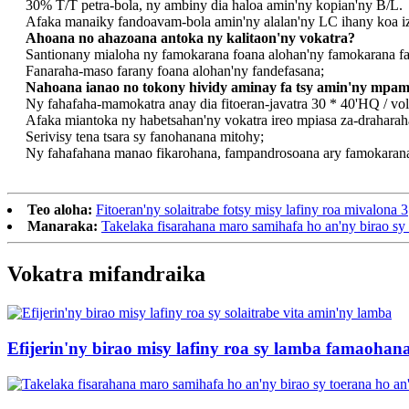
30% T/T petra-bola, ny ambiny dia haloa amin'ny kopian'ny B/L.
Afaka manaiky fandoavam-bola amin'ny alalan'ny LC ihany koa iza
Ahoana no ahazoana antoka ny kalitaon'ny vokatra?
Santionany mialoha ny famokarana foana alohan'ny famokarana f
Fanaraha-maso farany foana alohan'ny fandefasana;
Nahoana ianao no tokony hividy aminay fa tsy amin'ny mpam
Ny fahafaha-mamokatra anay dia fitoeran-javatra 30 * 40'HQ / vol
Afaka miantoka ny habetsahan'ny vokatra ireo mpiasa za-draharah
Serivisy tena tsara sy fanohanana mitohy;
Ny fahafahana manao fikarohana, fampandrosoana ary famokarana
Teo aloha:
Fitoeran'ny solaitrabe fotsy misy lafiny roa mivalona 3
Manaraka:
Takelaka fisarahana maro samihafa ho an'ny birao sy
Vokatra mifandraika
Efijerin'ny birao misy lafiny roa sy lamba famaohana