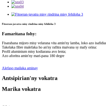
Fitoeran-javatra misy rindrina misy fehiloha 3
Famaritana fohy:
Fisarahana mijoro misy velarana vita amin'ny lamba, loko azo isaf
Takelaka fibre malefaka ho an'ny rafitra maivana sy mafy orina:
Profil aluminium misy kodiarana avo lenta;
Azo aforitra amin'ny mari-pana 180 degre
Alefaso mailaka aminay
Antsipirian'ny vokatra
Marika vokatra