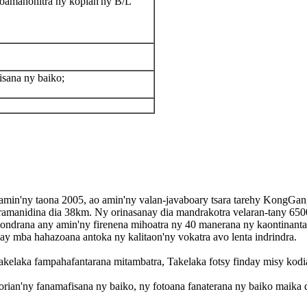
loa
manohitra ny kopian'ny B/L
isana ny baiko;
tamin'ny taona 2005, ao amin'ny valan-javaboary tsara tarehy KongGan
amanidina dia 38km. Ny orinasanay dia mandrakotra velaran-tany 6500
 aondrana any amin'ny firenena mihoatra ny 40 manerana ny kaontinanta
ay mba hahazoana antoka ny kalitaon'ny vokatra avo lenta indrindra.
 takelaka fampahafantarana mitambatra, Takelaka fotsy finday misy kodia
orian'ny fanamafisana ny baiko, ny fotoana fanaterana ny baiko maika d